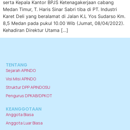
serta Kepala Kantor BPJS Ketenagakerjaan cabang
Medan Timur, T. Haris Sinar Sabri tiba di PT. Industri
Karet Deli yang beralamat di Jalan K.L Yos Sudarso Km.
8,5 Medan pada pukul 10.00 Wib (Jumat, 08/04/2022).
Kehadiran Direktur Utama […]
TENTANG
Sejarah APINDO
Visi Misi APINDO
Struktur DPP APINDOSU
Pengurus DPKAB/DPKOT
KEANGGOTAAN
Anggota Biasa
Anggota Luar Biasa